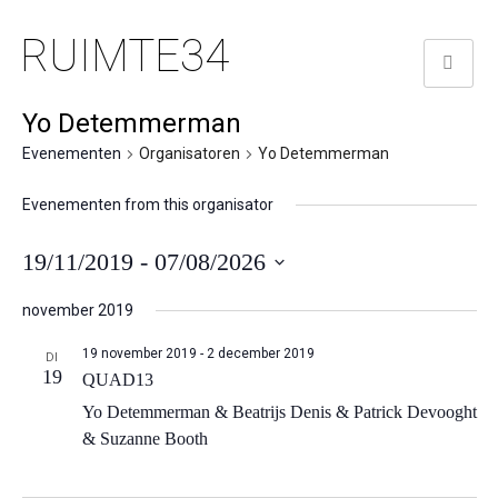
RUIMTE34
Yo Detemmerman
Evenementen
Organisatoren
Yo Detemmerman
Evenementen from this organisator
19/11/2019
 - 
07/08/2026
Selecteer
november 2019
een
datum.
19 november 2019
-
2 december 2019
DI
19
QUAD13
Yo Detemmerman & Beatrijs Denis & Patrick Devooght
& Suzanne Booth