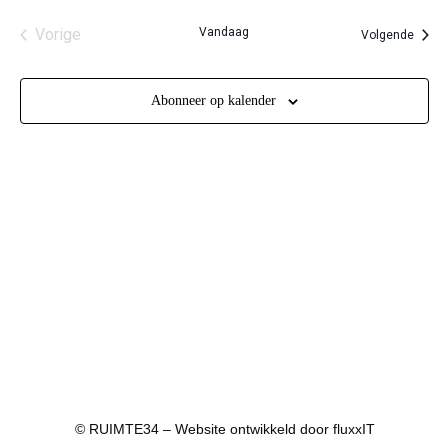
Vorige
Vandaag
Evene
Volgende
Evenementen
Abonneer op kalender
© RUIMTE34 – Website ontwikkeld door
fluxxIT