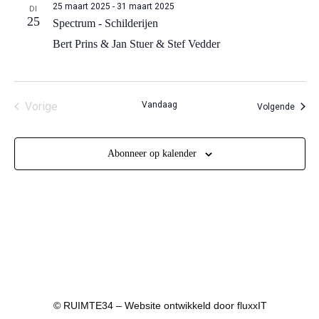
25 maart 2025
-
31 maart 2025
DI
25
Spectrum -
Schilderijen
Bert Prins & Jan Stuer & Stef Vedder
Vorige
Vandaag
Evene
Volgende
Evenementen
Abonneer op kalender
© RUIMTE34 – Website ontwikkeld door
fluxxIT