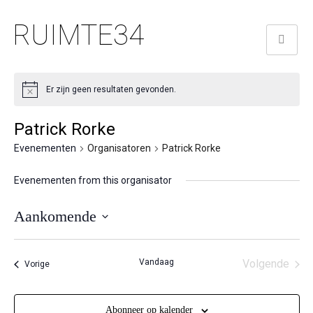
RUIMTE34
Er zijn geen resultaten gevonden.
Patrick Rorke
Evenementen
Organisatoren
Patrick Rorke
Evenementen from this organisator
Aankomende
Selecteer
een
Vandaag
Volgende
Evenementen
Vorige
datum.
Eveneme
Abonneer op kalender