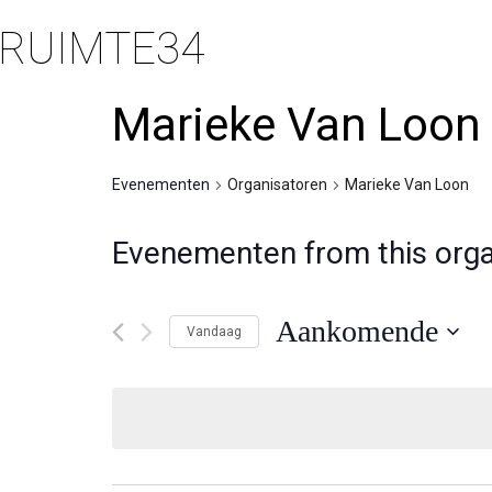
RUIMTE34
Marieke Van Loon
Evenementen
Organisatoren
Marieke Van Loon
Evenementen from this orga
Aankomende
Vandaag
Selecteer
een
datum.