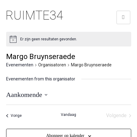
RUIMTE34
Er zijn geen resultaten gevonden.
Margo Bruynseraede
Evenementen
Organisatoren
Margo Bruynseraede
Evenementen from this organisator
Aankomende
Selecteer
een
Vandaag
Volgende
Evenementen
Vorige
datum.
Eveneme
Abonneer op kalender