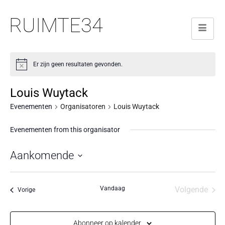
RUIMTE34
Er zijn geen resultaten gevonden.
Louis Wuytack
Evenementen
Organisatoren
Louis Wuytack
Evenementen from this organisator
Aankomende
Selecteer
een
Vandaag
Volgende
Evenementen
Vorige
datum.
Eveneme
Abonneer op kalender