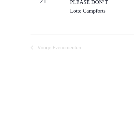
21
PLEASE DON’T
Lotte Campforts
Vorige
Evenementen