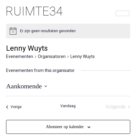
RUIMTE34
Er zijn geen resultaten gevonden.
Lenny Wuyts
Evenementen
Organisatoren
Lenny Wuyts
Evenementen from this organisator
Aankomende
Selecteer
een
Vandaag
Volgende
Evenementen
Vorige
datum.
Eveneme
Abonneer op kalender