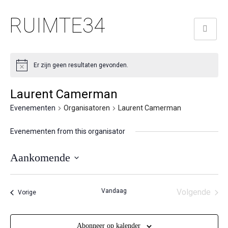
RUIMTE34
Er zijn geen resultaten gevonden.
Laurent Camerman
Evenementen
Organisatoren
Laurent Camerman
Evenementen from this organisator
Aankomende
Selecteer
een
Vandaag
Volgende
Evenementen
Vorige
datum.
Eveneme
Abonneer op kalender