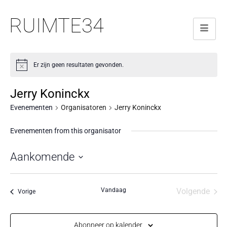
RUIMTE34
Er zijn geen resultaten gevonden.
Jerry Koninckx
Evenementen
Organisatoren
Jerry Koninckx
Evenementen from this organisator
Aankomende
Selecteer
een
Vandaag
Volgende
Evenementen
Vorige
datum.
Eveneme
Abonneer op kalender