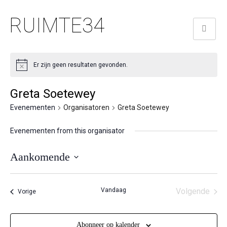
RUIMTE34
Er zijn geen resultaten gevonden.
Greta Soetewey
Evenementen
Organisatoren
Greta Soetewey
Evenementen from this organisator
Aankomende
Selecteer
een
Vandaag
Volgende
Evenementen
Vorige
datum.
Eveneme
Abonneer op kalender