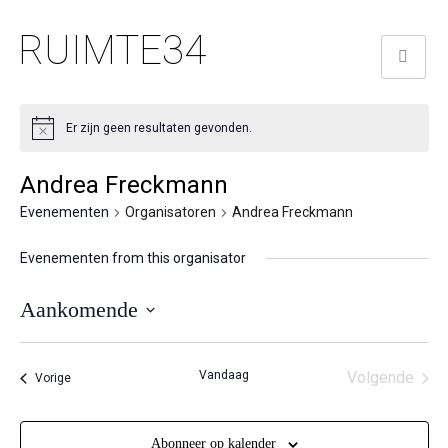
RUIMTE34
Er zijn geen resultaten gevonden.
Andrea Freckmann
Evenementen
Organisatoren
Andrea Freckmann
Evenementen from this organisator
Aankomende
Selecteer
een
Vandaag
Volgende
Evenementen
Vorige
datum.
Eveneme
Abonneer op kalender