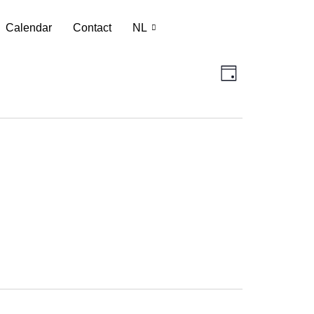
Calendar
Contact
NL
Weergav
Evenement
Dag
weergaven
navigatie
navigatie