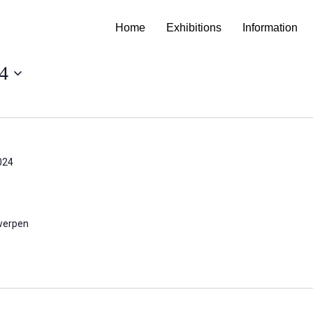
Home
Exhibitions
Information
4
024
werpen