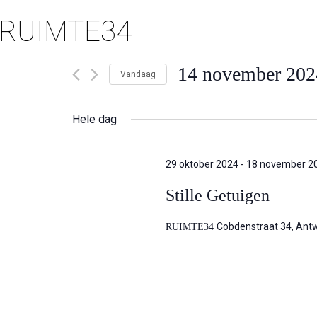
RUIMTE34
14 november 202
Vandaag
Selecteer
een
Hele dag
datum.
29 oktober 2024
-
18 november 2
Stille Getuigen
Cobdenstraat 34, Ant
RUIMTE34