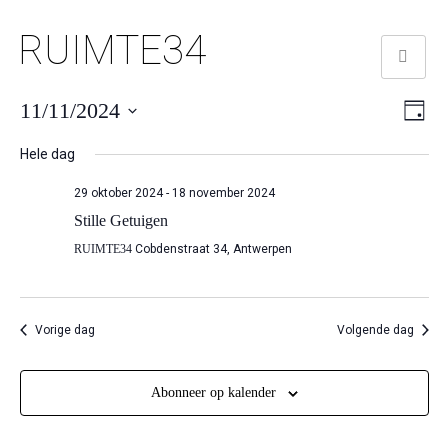
RUIMTE34
We
Ev
11/11/2024
Dag
we
Selecteer
nav
Hele dag
nav
een
datum.
29 oktober 2024
-
18 november 2024
Stille Getuigen
RUIMTE34
Cobdenstraat 34, Antwerpen
Vorige dag
Volgende dag
Abonneer op kalender