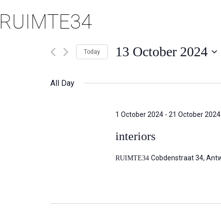
RUIMTE34
13 October 2024
Today
Selecteer
een
All Day
datum.
1 October 2024
-
21 October 2024
interiors
Cobdenstraat 34, Ant
RUIMTE34