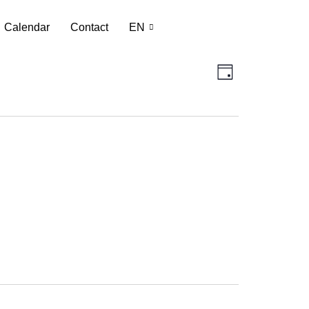
Calendar
Contact
EN
Weergav
Evenement
Day
weergaven
navigatie
navigatie